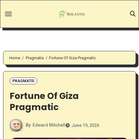
Skip
to
content
Home
Pragmatis
Fortune Of Giza Pragmatic
PRAGMATIS
Fortune Of Giza
Pragmatic
By
Edward Mitchell
June 19, 2026