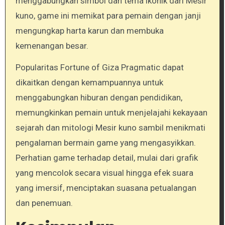
menggabungkan simbol dan tema ikonik dari Mesir
kuno, game ini memikat para pemain dengan janji
mengungkap harta karun dan membuka
kemenangan besar.
Popularitas Fortune of Giza Pragmatic dapat
dikaitkan dengan kemampuannya untuk
menggabungkan hiburan dengan pendidikan,
memungkinkan pemain untuk menjelajahi kekayaan
sejarah dan mitologi Mesir kuno sambil menikmati
pengalaman bermain game yang mengasyikkan.
Perhatian game terhadap detail, mulai dari grafik
yang mencolok secara visual hingga efek suara
yang imersif, menciptakan suasana petualangan
dan penemuan.