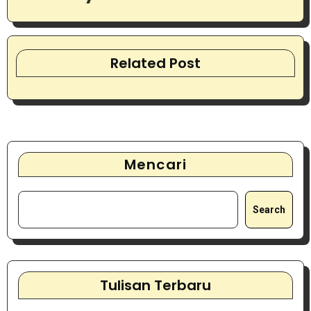
Related Post
Mencari
Search
Tulisan Terbaru