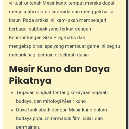
virtual ke tanah Mesir kuno, tempat mereka dapat
menjelajahi misteri piramida dan menggali harta
karun. Pada artikel ini, kami akan mempelajari
berbagai subtopik yang terkait dengan
Keberuntungan Giza Pragmatis dan
mengeksplorasi apa yang membuat game ini begitu
menarik bagi pemain di seluruh dunia.
Mesir Kuno dan Daya
Pikatnya
Tinjauan singkat tentang kekayaan sejarah,
budaya, dan mitologi Mesir kuno.
Daya tarik abadi dengan Mesir kuno dalam
budaya populer, termasuk film, buku, dan
permainan.