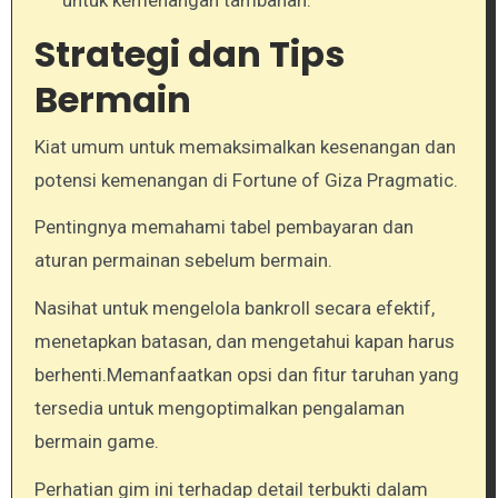
untuk kemenangan tambahan.
Strategi dan Tips
Bermain
Kiat umum untuk memaksimalkan kesenangan dan
potensi kemenangan di Fortune of Giza Pragmatic.
Pentingnya memahami tabel pembayaran dan
aturan permainan sebelum bermain.
Nasihat untuk mengelola bankroll secara efektif,
menetapkan batasan, dan mengetahui kapan harus
berhenti.Memanfaatkan opsi dan fitur taruhan yang
tersedia untuk mengoptimalkan pengalaman
bermain game.
Perhatian gim ini terhadap detail terbukti dalam