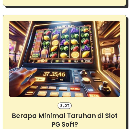
SLOT
Berapa Minimal Taruhan di Slot
PG Soft?