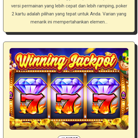
versi permainan yang lebih cepat dan lebih ramping, poker
2 kartu adalah pilihan yang tepat untuk Anda. Varian yang
menarik ini mempertahankan elemen…