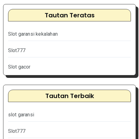
Tautan Teratas
Slot garansi kekalahan
Slot777
Slot gacor
Tautan Terbaik
slot garansi
Slot777