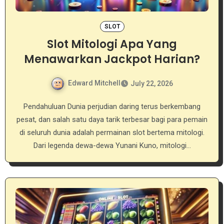
SLOT
Slot Mitologi Apa Yang
Menawarkan Jackpot Harian?
Edward Mitchell
July 22, 2026
Pendahuluan Dunia perjudian daring terus berkembang
pesat, dan salah satu daya tarik terbesar bagi para pemain
di seluruh dunia adalah permainan slot bertema mitologi.
Dari legenda dewa-dewa Yunani Kuno, mitologi…