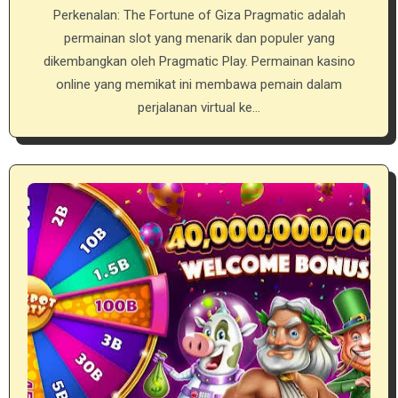
Perkenalan: The Fortune of Giza Pragmatic adalah
permainan slot yang menarik dan populer yang
dikembangkan oleh Pragmatic Play. Permainan kasino
online yang memikat ini membawa pemain dalam
perjalanan virtual ke…