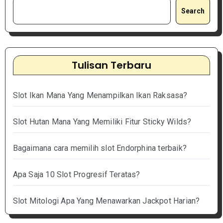
Search
Tulisan Terbaru
Slot Ikan Mana Yang Menampilkan Ikan Raksasa?
Slot Hutan Mana Yang Memiliki Fitur Sticky Wilds?
Bagaimana cara memilih slot Endorphina terbaik?
Apa Saja 10 Slot Progresif Teratas?
Slot Mitologi Apa Yang Menawarkan Jackpot Harian?