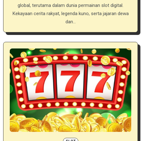
global, terutama dalam dunia permainan slot digital.
Kekayaan cerita rakyat, legenda kuno, serta jajaran dewa
dan…