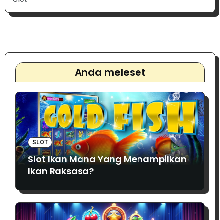
Anda meleset
SLOT
Slot Ikan Mana Yang Menampilkan
Ikan Raksasa?