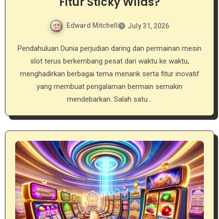
Fitur Sticky Wilds?
Edward Mitchell
July 31, 2026
Pendahuluan Dunia perjudian daring dan permainan mesin
slot terus berkembang pesat dari waktu ke waktu,
menghadirkan berbagai tema menarik serta fitur inovatif
yang membuat pengalaman bermain semakin
mendebarkan. Salah satu…