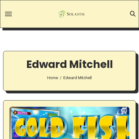
Skip
to
content
Edward Mitchell
Home
Edward Mitchell