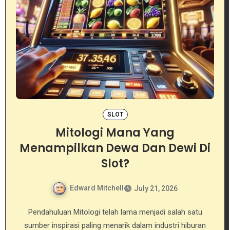
SLOT
Mitologi Mana Yang
Menampilkan Dewa Dan Dewi Di
Slot?
Edward Mitchell
July 21, 2026
Pendahuluan Mitologi telah lama menjadi salah satu
sumber inspirasi paling menarik dalam industri hiburan